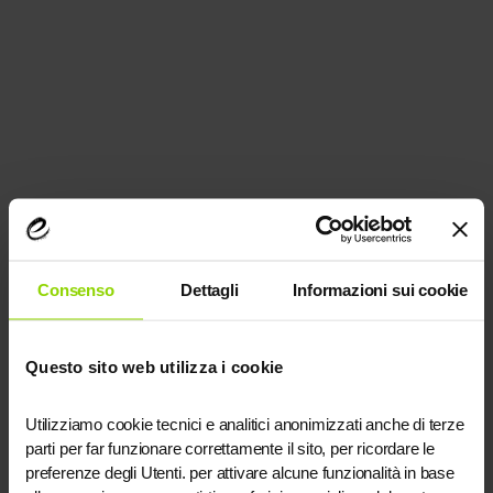
Consenso
Dettagli
Informazioni sui cookie
Questo sito web utilizza i cookie
Utilizziamo cookie tecnici e analitici anonimizzati anche di terze
parti per far funzionare correttamente il sito, per ricordare le
Application error: a
client
-side exception has occurred while
preferenze degli Utenti. per attivare alcune funzionalità in base
loading
evoluzione.agency
(see the
browser console
for more