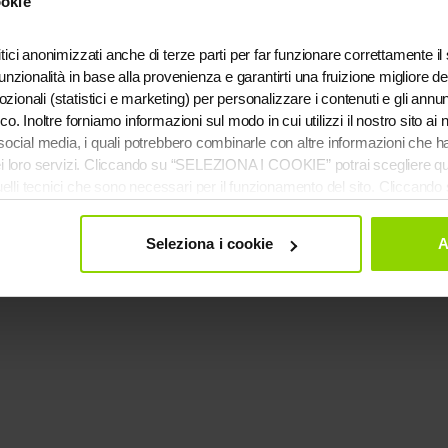
ookie
tici anonimizzati anche di terze parti per far funzionare correttamente il 
xception has occurred while loading
evoluzione.agency
(see the
brows
funzionalità in base alla provenienza e garantirti una fruizione migliore de
ionali (statistici e marketing) per personalizzare i contenuti e gli annunc
ico. Inoltre forniamo informazioni sul modo in cui utilizzi il nostro sito ai
e social media, i quali potrebbero combinarle con altre informazioni che h
 dei loro servizi. Cliccando su “SELEZIONA I COOKIE” potrai scegliere q
uelli tecnici che sono necessari per il funzionamento del sito. Clicca
lementare tutti i cookie. Chiudendo questo banner verranno installati i 
 le informazioni complete ti invitiamo a consultare le "Informazioni sui C
Seleziona i cookie
A