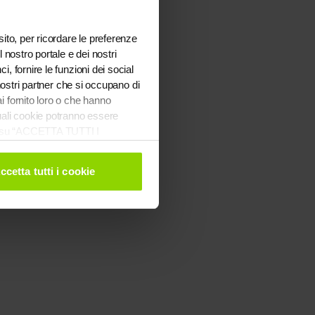
sito, per ricordare le preferenze
er console
for more information).
l nostro portale e dei nostri
i, fornire le funzioni dei social
 nostri partner che si occupano di
ai fornito loro o che hanno
uali cookie potranno essere
ndo su “ACCETTA TUTTI I
soli cookie necessari al
ookie" qui sopra.
ccetta tutti i cookie