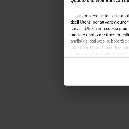
Questo sito web utilizza i c
Utilizziamo cookie tecnici e anali
Application error: a
client
-side e
degli Utenti. per attivare alcune 
servizi. Utilizziamo cookie promoz
media e analizzare il nostro traff
analisi dei dati web, pubblicità 
raccolto in base al tuo utilizzo
implementati ad esclusione di q
COOKIE” invece accetterai di imp
funzionamento del sito. Per tutte